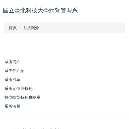
跳
國立臺北科技大學經營管理系
到
主
要
首頁
系所簡介
內
容
區
系所簡介
系主任介紹
系所沿革
系所定位與特色
數位轉型特色實驗室
系所法規