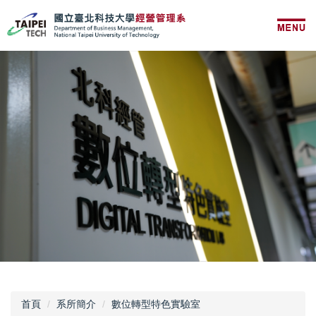
跳
到
主
要
內
容
區
首頁
系所簡介
數位轉型特色實驗室