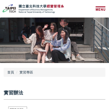
跳
到
主
要
內
容
區
首頁
實習專區
實習辦法