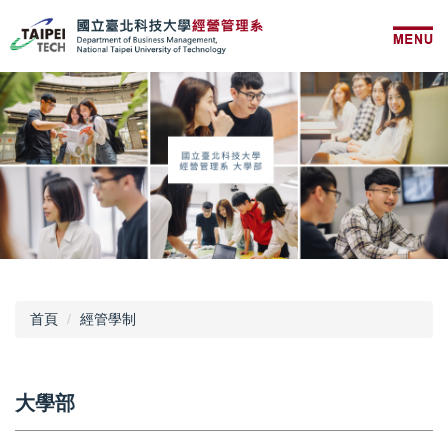
跳
到
主
要
內
容
區
首頁
經管學制
大學部