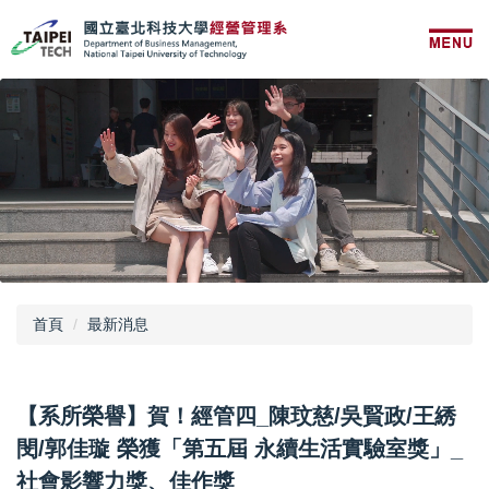
跳
到
主
要
內
容
區
首頁
最新消息
【系所榮譽】賀！經管四_陳玟慈/吳賢政/王綉
閔/郭佳璇 榮獲「第五屆 永續生活實驗室獎」_
社會影響力獎、佳作獎