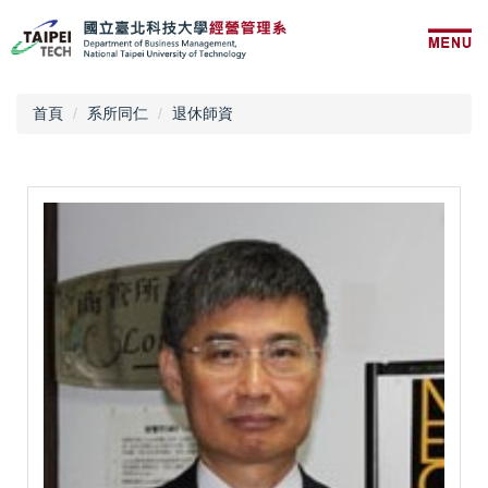
跳
到
主
要
內
首頁
系所同仁
退休師資
容
區