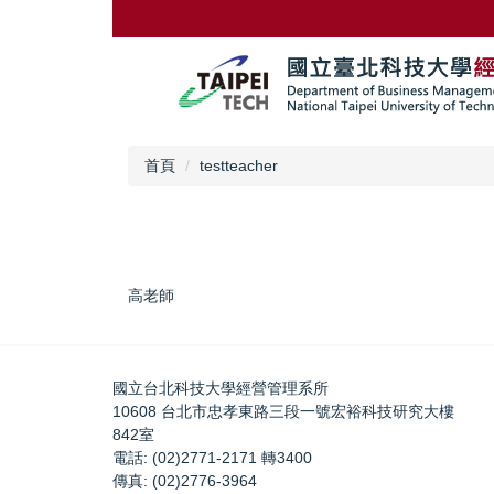
跳
到
主
要
內
容
區
首頁
testteacher
高老師
國立台北科技大學經營管理系所
10608 台北市忠孝東路三段一號宏裕科技研究大樓
842室
電話: (02)2771-2171 轉3400
傳真: (02)2776-3964