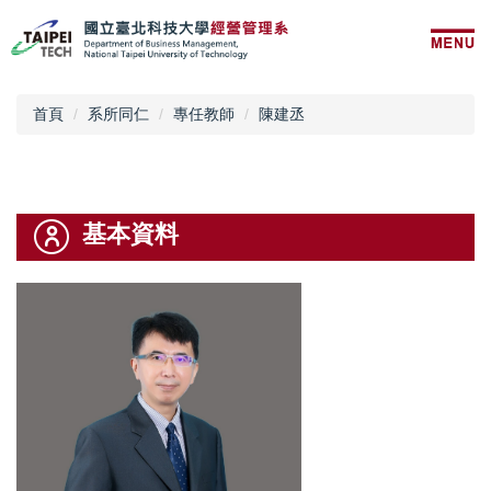
跳
到
主
要
內
首頁
系所同仁
專任教師
陳建丞
容
區
基本資料