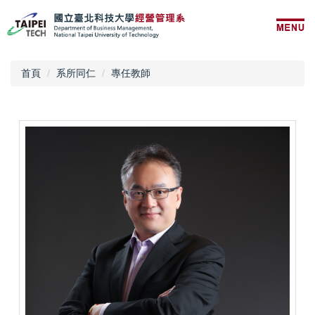
跳
到
主
要
內
首頁
系所同仁
專任教師
容
區