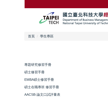
跳
到
主
要
內
容
區
首頁
學生專區
專題研究修習手冊
碩士修習手冊
EMBA碩士修習手冊
碩士在職專班 修習手冊
AACSB-論文口試評量表