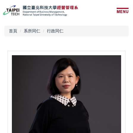
跳
到
主
要
內
首頁
系所同仁
行政同仁
容
區